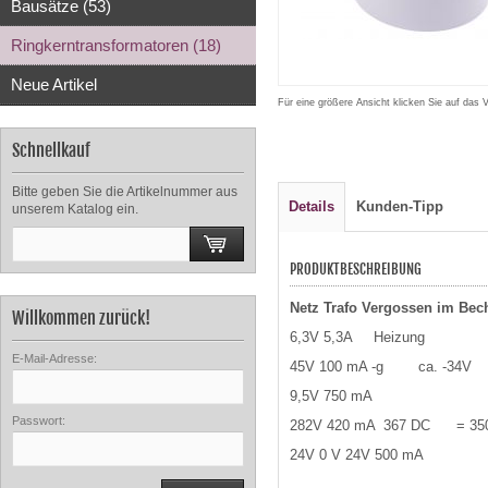
Bausätze (53)
Ringkerntransformatoren (18)
Neue Artikel
Für eine größere Ansicht klicken Sie auf das 
Schnellkauf
Bitte geben Sie die Artikelnummer aus
Details
Kunden-Tipp
unserem Katalog ein.
PRODUKTBESCHREIBUNG
Netz Trafo Vergossen im Bech
Willkommen zurück!
6,3V 5,3A Heizung
E-Mail-Adresse:
45V 100 mA -g ca. -34V
9,5V 750 mA
Passwort:
282V 420 mA 367 DC = 350
24V 0 V 24V 500 mA