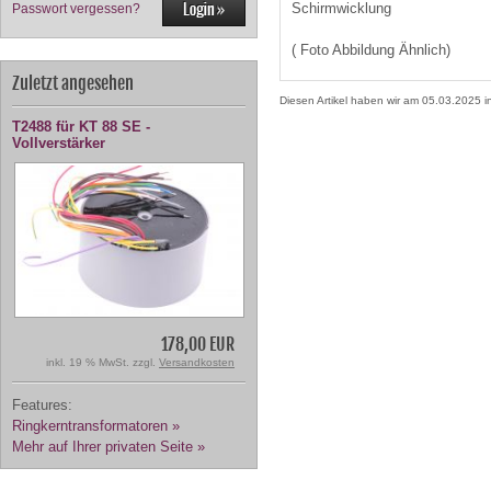
Schirmwicklung
Passwort vergessen?
( Foto Abbildung Ähnlich)
Zuletzt angesehen
Diesen Artikel haben wir am 05.03.2025
T2488 für KT 88 SE -
Vollverstärker
178,00 EUR
inkl. 19 % MwSt. zzgl.
Versandkosten
Features:
Ringkerntransformatoren »
Mehr auf Ihrer privaten Seite »