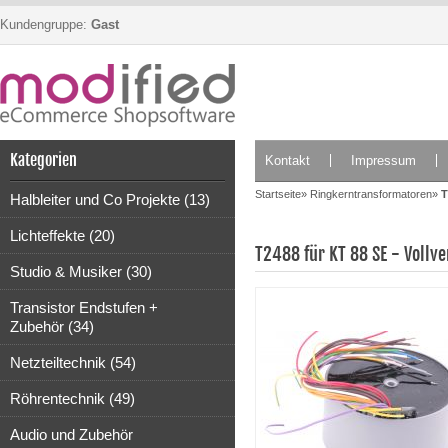
Kundengruppe:
Gast
Kategorien
Kontakt
Impressum
Startseite
»
Ringkerntransformatoren
»
T
Halbleiter und Co Projekte (13)
Lichteffekte (20)
T2488 für KT 88 SE - Vollve
Studio & Musiker (30)
Transistor Endstufen +
Zubehör (34)
Netzteiltechnik (54)
Röhrentechnik (49)
Audio und Zubehör