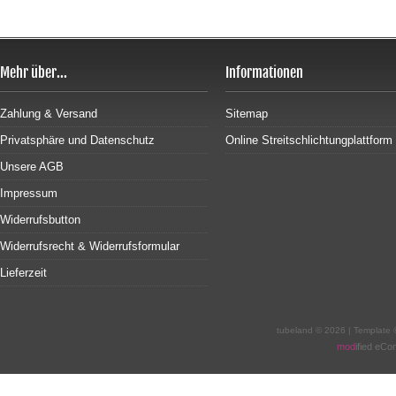
Mehr über...
Informationen
Zahlung & Versand
Sitemap
Privatsphäre und Datenschutz
Online Streitschlichtungplattform
Unsere AGB
Impressum
Widerrufsbutton
Widerrufsrecht & Widerrufsformular
Lieferzeit
tubeland © 2026 | Template
mod
ified eC