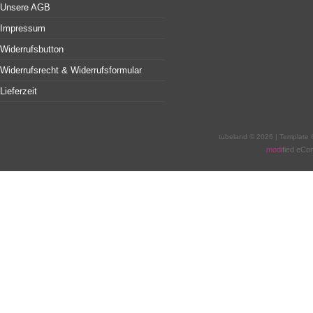
Unsere AGB
Impressum
Widerrufsbutton
Widerrufsrecht & Widerrufsformular
Lieferzeit
tubeland © 2026 | Template
mod
ified eC