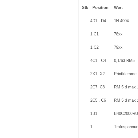
Stk
Position
Wert
4
D1 - D4
1N 4004
1
IC1
78xx
1
IC2
79xx
4
C1 - C4
0,1/63 RM5
2
X1, X2
Printklemme 
2
C7, C8
RM 5 d max 
2
C5 , C6
RM 5 d max 
1
B1
B40C2000R
1
Trafospannu