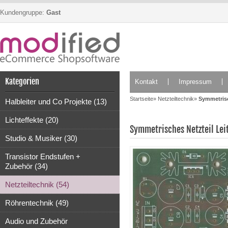
Kundengruppe:
Gast
Kategorien
Kontakt
Impressum
Startseite
»
Netzteiltechnik
»
Symmetrisc
Halbleiter und Co Projekte (13)
Lichteffekte (20)
Symmetrisches Netzteil Lei
Studio & Musiker (30)
Transistor Endstufen +
Zubehör (34)
Netzteiltechnik (54)
Röhrentechnik (49)
Audio und Zubehör