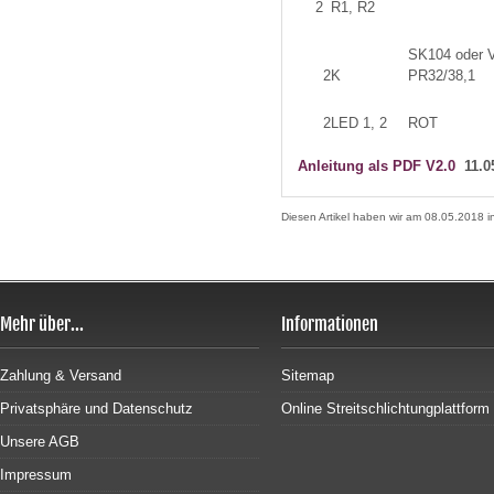
2
R1, R2
SK104 oder 
2
K
PR32/38,1
2
LED 1, 2
ROT
Anleitung als PDF V2.0
11.0
Diesen Artikel haben wir am 08.05.2018
Mehr über...
Informationen
Zahlung & Versand
Sitemap
Privatsphäre und Datenschutz
Online Streitschlichtungplattform
Unsere AGB
Impressum