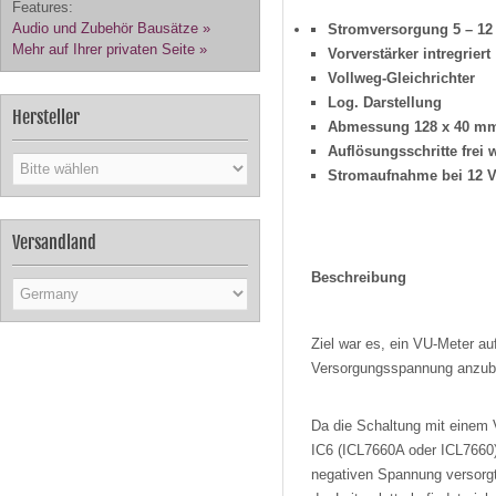
Features:
Audio und Zubehör Bausätze »
Stromversorgung 5 – 1
Mehr auf Ihrer privaten Seite »
Vorverstärker intregriert
Vollweg-Gleichrichter
Log. Darstellung
Hersteller
Abmessung
128 x 40 m
Auflösungsschritte
frei
w
Stromaufnahme bei
12 
Versandland
Beschreibung
Ziel war es, ein VU-Meter auf
Versorgungsspannung anzubi
Da die Schaltung mit einem V
IC6 (ICL7660A oder ICL7660
negativen Spannung versorgt 