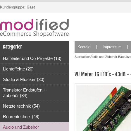
Kundengruppe:
Gast
Kategorien
Kontakt
Impressum
Startseite
»
Audio und Zubehör Bausätz
Halbleiter und Co Projekte (13)
Lichteffekte (20)
VU Meter 16 LED´s -43dB - 
Studio & Musiker (30)
Transistor Endstufen +
Zubehör (34)
Netzteiltechnik (54)
Röhrentechnik (49)
Audio und Zubehör