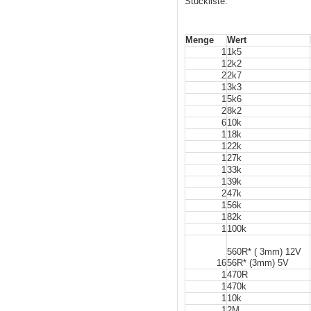
Stückliste:
Menge
Wert
1
1k5
1
2k2
2
2k7
1
3k3
1
5k6
2
8k2
6
10k
1
18k
1
22k
1
27k
1
33k
1
39k
2
47k
1
56k
1
82k
1
100k
560R* ( 3mm) 12V
16
56R* (3mm) 5V
1
470R
1
470k
1
10k
1
2M