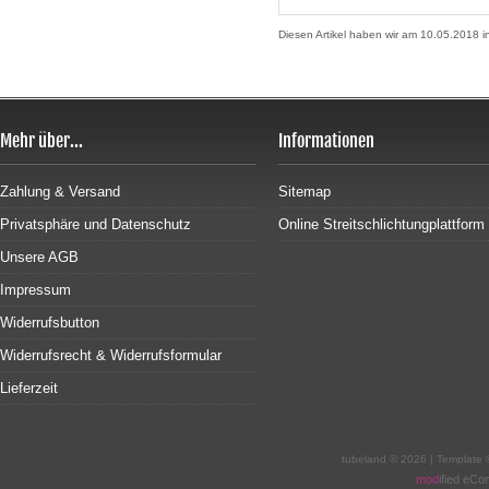
Diesen Artikel haben wir am 10.05.2018
Mehr über...
Informationen
Zahlung & Versand
Sitemap
Privatsphäre und Datenschutz
Online Streitschlichtungplattform
Unsere AGB
Impressum
Widerrufsbutton
Widerrufsrecht & Widerrufsformular
Lieferzeit
tubeland © 2026 | Template
mod
ified eC