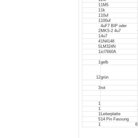
1
1M5
1
1k
1
10uf
1
100uf
4uF7 BIP oder
2
MKS-2 4u7
1
4u7
4
1N4148
5
LM324N
1
icl7660A
1
gelb
12
grün
3
rot
1
1
1
Leiterplatte
5
14 Pin Fassung
1
8