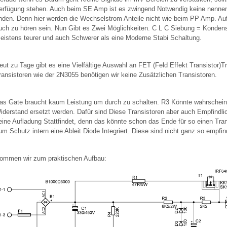
erfügung stehen. Auch beim SE Amp ist es zwingend Notwendig keine nenne
inden. Denn hier werden die Wechselstrom Anteile nicht wie beim PP Amp. Au
uch zu hören sein. Nun Gibt es Zwei Möglichkeiten. C L C Siebung = Kondens
eistens teurer und auch Schwerer als eine Moderne Stabi Schaltung.
eut zu Tage gibt es eine Vielfältige Auswahl an FET (Feld Effekt Transistor
ransistoren wie der 2N3055 benötigen wir keine Zusätzlichen Transistoren.
as Gate braucht kaum Leistung um durch zu schalten. R3 Könnte wahrschei
iderstand ersetzt werden. Dafür sind Diese Transistoren aber auch Empfindlic
eine Aufladung Stattfindet, denn das könnte schon das Ende für so einen Tra
um Schutz intern eine Ableit Diode Integriert. Diese sind nicht ganz so empfin
ommen wir zum praktischen Aufbau: