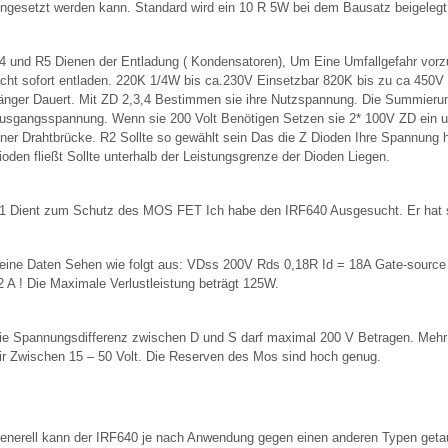
ingesetzt werden kann. Standard wird ein 10 R 5W bei dem Bausatz beigelegt
4 und R5 Dienen der Entladung ( Kondensatoren), Um Eine Umfallgefahr vorz
icht sofort entladen. 220K 1/4W bis ca.230V Einsetzbar 820K bis zu ca 450V
änger Dauert. Mit ZD 2,3,4 Bestimmen sie ihre Nutzspannung. Die Summierung
usgangsspannung. Wenn sie 200 Volt Benötigen Setzen sie 2* 100V ZD ein un
iner Drahtbrücke. R2 Sollte so gewählt sein Das die Z Dioden Ihre Spannung h
ioden fließt Sollte unterhalb der Leistungsgrenze der Dioden Liegen.
1 Dient zum Schutz des MOS FET Ich habe den IRF640 Ausgesucht. Er hat s
eine Daten Sehen wie folgt aus: VDss 200V Rds 0,18R Id = 18A Gate-source V
2 A ! Die Maximale Verlustleistung beträgt 125W.
ie Spannungsdifferenz zwischen D und S darf maximal 200 V Betragen. Mehr Wo
ir Zwischen 15 – 50 Volt. Die Reserven des Mos sind hoch genug.
enerell kann der IRF640 je nach Anwendung gegen einen anderen Typen getau