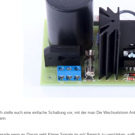
ch stelle euch eine einfache Schaltung vor, mit der man Die Wechselstrom An
ann.
erade wenn es Darum geht Kleine Signale im mV Bereich zu verstärken, sollt