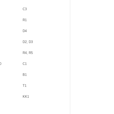
C3
R1
D4
D2, D3
R4, R5
0
C1
B1
T1
KK1