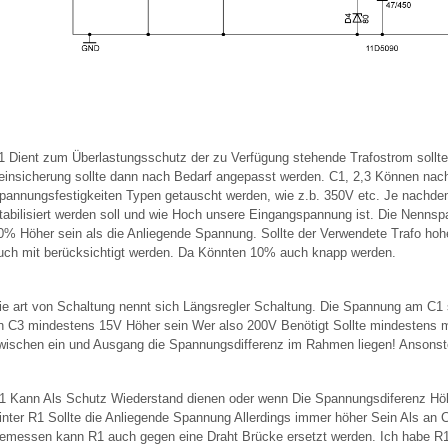
1 Dient zum Überlastungsschutz der zu Verfügung stehende Trafostrom sollte
einsicherung sollte dann nach Bedarf angepasst werden. C1, 2,3 Können nac
pannungsfestigkeiten Typen getauscht werden, wie z.b. 350V etc. Je nachde
tabilisiert werden soll und wie Hoch unsere Eingangspannung ist. Die Nenns
0% Höher sein als die Anliegende Spannung. Sollte der Verwendete Trafo ho
uch mit berücksichtigt werden. Da Könnten 10% auch knapp werden.
ie art von Schaltung nennt sich Längsregler Schaltung. Die Spannung am C1
n C3 mindestens 15V Höher sein Wer also 200V Benötigt Sollte mindestens mi
wischen ein und Ausgang die Spannungsdifferenz im Rahmen liegen! Ansonst
1 Kann Als Schutz Wiederstand dienen oder wenn Die Spannungsdiferenz Höh
inter R1 Sollte die Anliegende Spannung Allerdings immer höher Sein Als an 
emessen kann R1 auch gegen eine Draht Brücke ersetzt werden. Ich habe R1 In