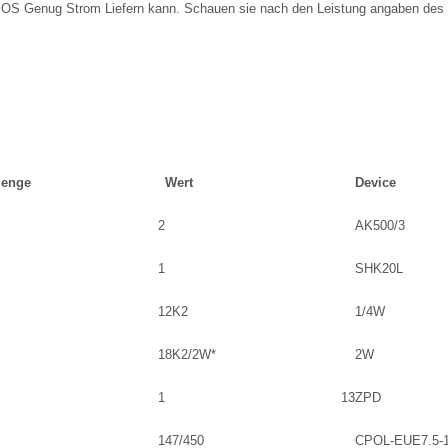
OS Genug Strom Liefern kann. Schauen sie nach den Leistung angaben des H
enge
Wert
Device
2
AK500/3
1
SHK20L
1
2K2
1/4W
1
8K2/2W*
2W
1
13
ZPD
1
47/450
CPOL-EUE7.5-