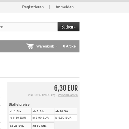
Registrieren
Anmelden
Warenkorb »
0
Artikel
6,30 EUR
inkl. 19 % MwSt. zzgl.
Versandkosten
Staffelpreise
ab 1 Stk.
ab 3 Stk.
ab 10 Stk.
je 6,30 EUR
je 5,90 EUR
je 5,50 EUR
ab 25 Stk.
ab 50 Stk.