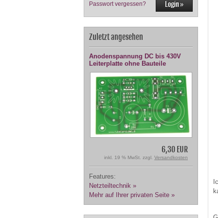
Passwort vergessen?
Zuletzt angesehen
Anodenspannung DC bis 430V
Leiterplatte ohne Bauteile
6,30 EUR
inkl. 19 % MwSt. zzgl.
Versandkosten
Features:
I
Netzteiltechnik »
k
Mehr auf Ihrer privaten Seite »
G