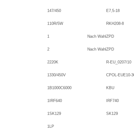
1
47/450
E7,5-18
1
10R/5W
RKH208-8
1
Nach Wahl
ZPD
2
Nach Wahl
ZPD
2
220K
R-EU_0207/10
1
330/450V
CPOL-EUE10-3
1
B1000C6000
KBU
1
IRF640
IRF740
1
SK129
SK129
1
LP