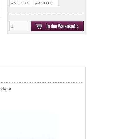
je 5,00 EUR
je 4,53 EUR
platte