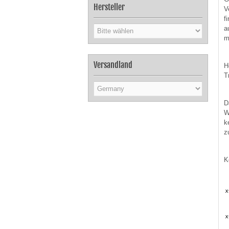
Hersteller
V
f
a
m
Versandland
H
T
D
W
k
z
K