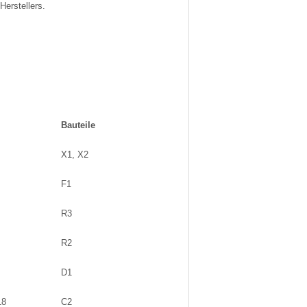
erstellers.
Bauteile
X1, X2
F1
R3
R2
D1
18
C2