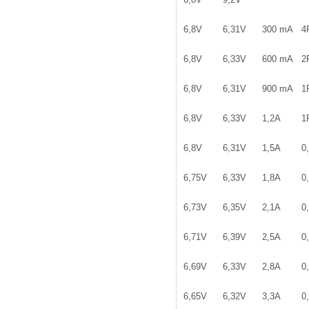
6,8V
6,31V
300 mA
4
6,8V
6,33V
600 mA
2
6,8V
6,31V
900 mA
1
6,8V
6,33V
1,2A
1
6,8V
6,31V
1,5A
0
6,75V
6,33V
1,8A
0
6,73V
6,35V
2,1A
0
6,71V
6,39V
2,5A
0
6,69V
6,33V
2,8A
0
6,65V
6,32V
3,3A
0