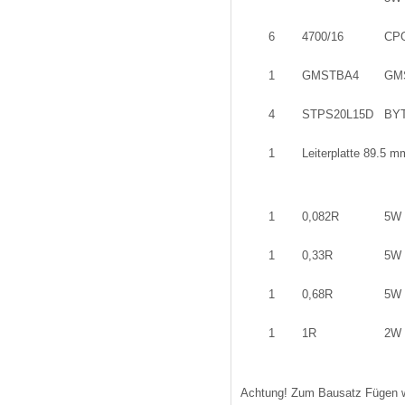
6
4700/16
CPO
1
GMSTBA4
GM
4
STPS20L15D
BY
1
Leiterplatte 89.5
1
0,082R
5W
1
0,33R
5W
1
0,68R
5W
1
1R
2W
Achtung! Zum Bausatz Fügen wir