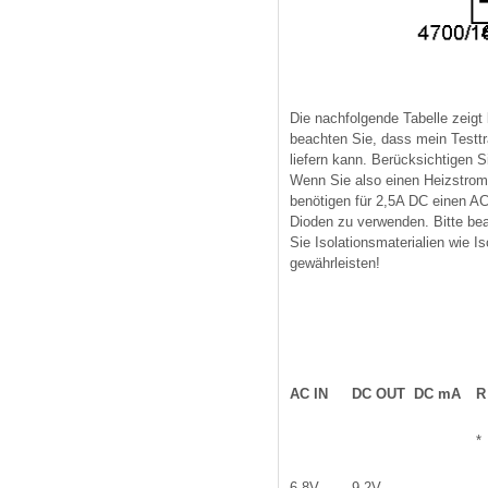
Die nachfolgende Tabelle zeigt
beachten Sie, dass mein Testtr
liefern kann. Berücksichtigen
Wenn Sie also einen Heizstrom 
benötigen für 2,5A DC einen A
Dioden zu verwenden. Bitte be
Sie Isolationsmaterialien wie I
gewährleisten!
AC IN
DC OUT
DC mA
R
*
6,8V
9,2V