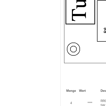
Menge
Wert
Dev
RR
4
****
5W