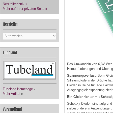
Netzteiltechnik »
Mehr auf Ihrer privaten Seite »
Hersteller
Tubeland
Das Umwandeln von 6,3V Wechse
Herausforderungen und Überleg
Spannungsverlust:
Beim Gleic
Siliziumdiode in der Brücke ha
Dioden in Reihe für jede Halbw
Tubeland Homepage
»
Ausgangsgleichspannung niedrig
Mehr Artikel
»
Ein Gleichrichter mit Schott
Schottky-Dioden sind aufgrund 
insbesondere in Anwendungen, d
Versandland