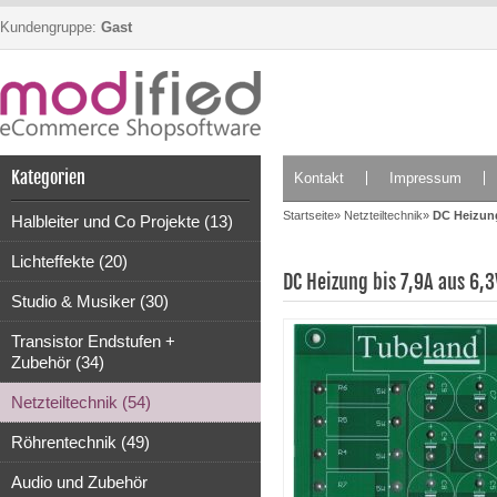
Kundengruppe:
Gast
Kategorien
Kontakt
Impressum
Startseite
»
Netzteiltechnik
»
DC Heizung
Halbleiter und Co Projekte (13)
Lichteffekte (20)
DC Heizung bis 7,9A aus 6,3
Studio & Musiker (30)
Transistor Endstufen +
Zubehör (34)
Netzteiltechnik (54)
Röhrentechnik (49)
Audio und Zubehör