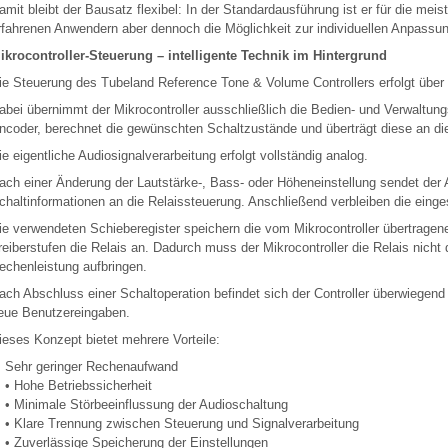
amit bleibt der Bausatz flexibel: In der Standardausführung ist er für die mei
rfahrenen Anwendern aber dennoch die Möglichkeit zur individuellen Anpassu
ikrocontroller-Steuerung – intelligente Technik im Hintergrund
ie Steuerung des Tubeland Reference Tone & Volume Controllers erfolgt über 
abei übernimmt der Mikrocontroller ausschließlich die Bedien- und Verwaltung
ncoder, berechnet die gewünschten Schaltzustände und überträgt diese an di
ie eigentliche Audiosignalverarbeitung erfolgt vollständig analog.
ach einer Änderung der Lautstärke-, Bass- oder Höheneinstellung sendet der A
chaltinformationen an die Relaissteuerung. Anschließend verbleiben die einges
ie verwendeten Schieberegister speichern die vom Mikrocontroller übertrage
reiberstufen die Relais an. Dadurch muss der Mikrocontroller die Relais nich
echenleistung aufbringen.
ach Abschluss einer Schaltoperation befindet sich der Controller überwiegend 
eue Benutzereingaben.
ieses Konzept bietet mehrere Vorteile:
Sehr geringer Rechenaufwand
• Hohe Betriebssicherheit
• Minimale Störbeeinflussung der Audioschaltung
• Klare Trennung zwischen Steuerung und Signalverarbeitung
• Zuverlässige Speicherung der Einstellungen