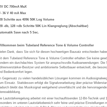
2V DC 700mA MaX
/- 36 V 40 mA Max
28 Schritte aus 4096 50K Log Volume
28 -db, 128 +db Schritte 50K Lin Klangreglung (Abschaltbar)
utomatik Save nach 5 Sec.
illkommen beim Tubeland Reference Tone & Volume Controller
ielen Dank, dass Sie sich für diesen hochwertigen Bausatz entschieden habe
it dem Tubeland Reference Tone & Volume Controller erhalten Sie keine gewö
ondern ein durchdachtes System für anspruchsvolle Audioanwendungen. Die Sc
öhrenverstärker-Besitzer und ambitionierte Selbstbauer entwickelt, die besond
nd Bedienkomfort legen.
m Gegensatz zu vielen handelsüblichen Lösungen kommen im Audiosignalweg k
um Einsatz. Stattdessen erfolgt die Signalverarbeitung über präzise Widerst
adurch bleibt das Musiksignal weitgehend unverfälscht und die hervorragende 
tereoabbildung.
ie Lautstärkeregelung arbeitet mit einer hochauflösenden 12-Bit-Technik und 
esonders im unteren Lautstärkebereich sehr feine und präzise Einstellungen mö