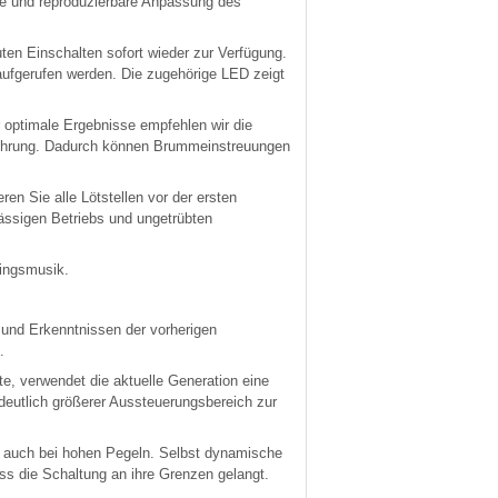
ige und reproduzierbare Anpassung des
en Einschalten sofort wieder zur Verfügung.
aufgerufen werden. Die zugehörige LED zeigt
 optimale Ergebnisse empfehlen wir die
führung. Dadurch können Brummeinstreuungen
ren Sie alle Lötstellen vor der ersten
lässigen Betriebs und ungetrübten
lingsmusik.
 und Erkenntnissen der vorherigen
.
e, verwendet die aktuelle Generation eine
deutlich größerer Aussteuerungsbereich zur
g auch bei hohen Pegeln. Selbst dynamische
s die Schaltung an ihre Grenzen gelangt.