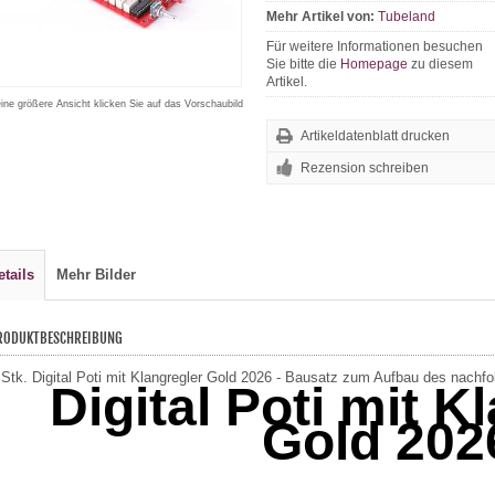
Mehr Artikel von:
Tubeland
Für weitere Informationen besuchen
Sie bitte die
Homepage
zu diesem
Artikel.
eine größere Ansicht klicken Sie auf das Vorschaubild
Artikeldatenblatt drucken
Rezension schreiben
etails
Mehr Bilder
RODUKTBESCHREIBUNG
 Stk. Digital Poti mit Klangregler Gold 2026 - Bausatz zum Aufbau des nach
Digital Poti mit K
Gold 202