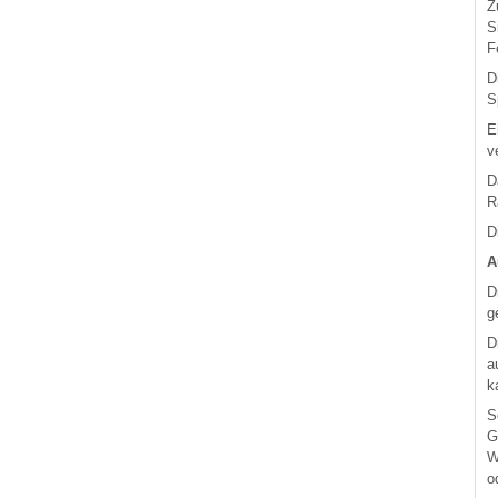
Z
S
F
D
S
E
v
D
R
D
A
D
g
D
a
k
S
G
W
o