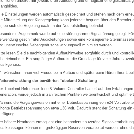
nd Höhen arbeitet mit jeweils 8 Bit Auflösung und ermöglicht eine gleichmäß
langbildes.
lle Einstellungen werden automatisch gespeichert und stehen nach dem erneut
ie Mittelstellung der Klangregelung kann jederzeit bequem über den Encoder 
n, ob sich die Regelung exakt in der Neutralstellung befindet.
esonderes Augenmerk wurde auf eine störungsarme Signalführung gelegt. Für
erwendung geschirmter Audioleitungen sowie eine konsequente Sternmasse
nd unerwünschte Nebengeräusche wirkungsvoll minimiert werden.
itte lesen Sie die nachfolgenden Aufbauhinweise sorgfältig durch und kontrollie
nbetriebnahme. Ein sorgfältiger Aufbau ist die Grundlage für viele Jahre zuver
usikgenuss.
ir wünschen Ihnen viel Freude beim Aufbau und später beim Hören Ihrer Lieb
eiterentwicklung der bewährten Tubeland-Schaltung
er Tubeland Reference Tone & Volume Controller basiert auf den Erfahrungen
eneration, wurde jedoch in zahlreichen Punkten weiterentwickelt und optimiert
ährend die Vorgängerversion mit einer Betriebsspannung von ±24 Volt arbeitet
rhöhte Betriebsspannung von etwa ±36 Volt. Dadurch steht der Schaltung ein 
erfügung.
er höhere Headroom ermöglicht eine besonders souveräne Signalverarbeitun
usikpassagen können mit großzügigen Reserven verarbeitet werden, ohne das