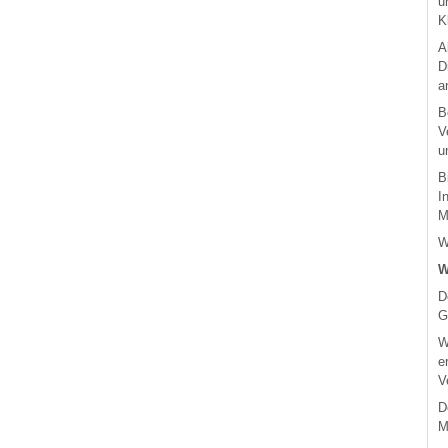
u
K
A
D
a
B
V
u
B
I
M
W
W
D
G
W
e
V
D
M