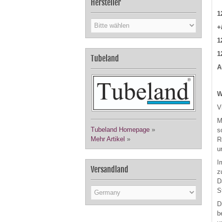
Hersteller
1
+
1
1
Tubeland
A
W
V
M
Tubeland Homepage
»
s
Mehr Artikel
»
R
u
I
Versandland
z
D
S
D
b