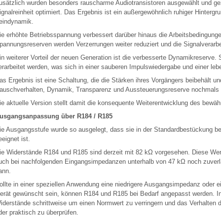
usätzlich wurden besonders rauscharme Audiotransistoren ausgewählt und gez
ignalreinheit optimiert. Das Ergebnis ist ein außergewöhnlich ruhiger Hintergr
eindynamik.
ie erhöhte Betriebsspannung verbessert darüber hinaus die Arbeitsbedingunge
pannungsreserven werden Verzerrungen weiter reduziert und die Signalverarbei
in weiterer Vorteil der neuen Generation ist die verbesserte Dynamikreserve
erarbeitet werden, was sich in einer sauberen Impulswiedergabe und einer l
as Ergebnis ist eine Schaltung, die die Stärken ihres Vorgängers beibehält un
auschverhalten, Dynamik, Transparenz und Aussteuerungsreserve nochmals d
ie aktuelle Version stellt damit die konsequente Weiterentwicklung des bewä
usgangsanpassung über R184 / R185
ie Ausgangsstufe wurde so ausgelegt, dass sie in der Standardbestückung be
eeignet ist.
ie Widerstände R184 und R185 sind derzeit mit 82 kΩ vorgesehen. Diese Wer
uch bei nachfolgenden Eingangsimpedanzen unterhalb von 47 kΩ noch zuverlä
ann.
ollte in einer speziellen Anwendung eine niedrigere Ausgangsimpedanz oder 
erät gewünscht sein, können R184 und R185 bei Bedarf angepasst werden. In 
iderstände schrittweise um einen Normwert zu verringern und das Verhalten
der praktisch zu überprüfen.