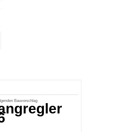
folgenden Bauvorschlag
langregler
6