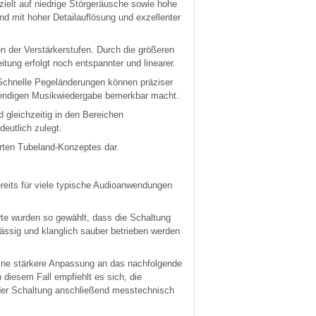
ielt auf niedrige Störgeräusche sowie hohe
und mit hoher Detailauflösung und exzellenter
n der Verstärkerstufen. Durch die größeren
tung erfolgt noch entspannter und linearer.
. Schnelle Pegeländerungen können präziser
ebendigen Musikwiedergabe bemerkbar macht.
d gleichzeitig in den Bereichen
eutlich zulegt.
hrten Tubeland-Konzeptes dar.
reits für viele typische Audioanwendungen
te wurden so gewählt, dass die Schaltung
ssig und klanglich sauber betrieben werden
eine stärkere Anpassung an das nachfolgende
diesem Fall empfiehlt es sich, die
 der Schaltung anschließend messtechnisch