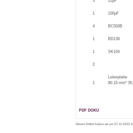
3
22µF
1
100µF
4
BC550B
1
BD139
1
SK104
2
Leiterplatte
1
90.15 mm* 35
PDF DOKU
Diesen Artikel haben wir am 27.11.2022