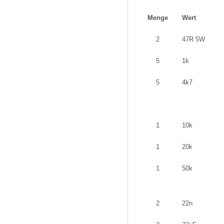
Menge
Wert
2
47R 5W
5
1k
5
4k7
1
10k
1
20k
1
50k
2
22n