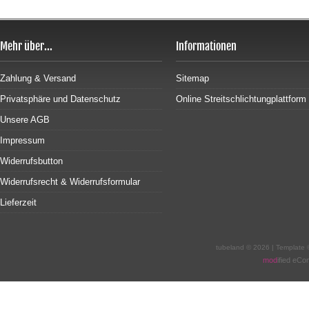
Mehr über...
Informationen
Zahlung & Versand
Sitemap
Privatsphäre und Datenschutz
Online Streitschlichtungplattform
Unsere AGB
Impressum
Widerrufsbutton
Widerrufsrecht & Widerrufsformular
Lieferzeit
tubeland © 2026 | Template
mod
ified eC