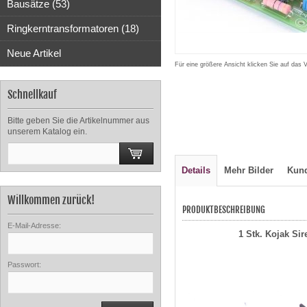
Bausätze (53)
Ringkerntransformatoren (18)
Neue Artikel
Für eine größere Ansicht klicken Sie auf das 
Schnellkauf
Bitte geben Sie die Artikelnummer aus
unserem Katalog ein.
Details
Mehr Bilder
Kun
Willkommen zurück!
PRODUKTBESCHREIBUNG
E-Mail-Adresse:
1 Stk. Kojak Si
Passwort: