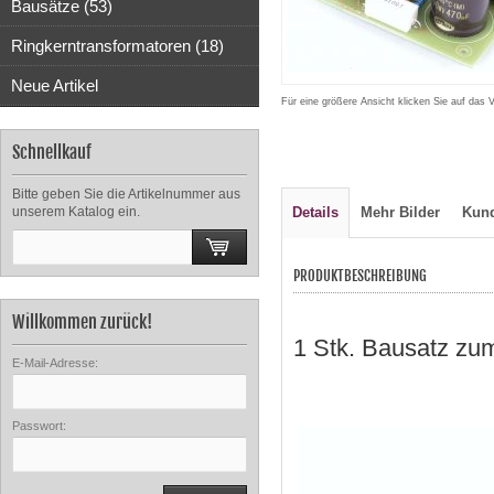
Bausätze (53)
Ringkerntransformatoren (18)
Neue Artikel
Für eine größere Ansicht klicken Sie auf das 
Schnellkauf
Bitte geben Sie die Artikelnummer aus
unserem Katalog ein.
Details
Mehr Bilder
Kun
PRODUKTBESCHREIBUNG
Willkommen zurück!
1 Stk. Bausatz zu
E-Mail-Adresse:
Passwort: