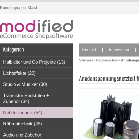
Kundengruppe:
Gast
Kategorien
Kontakt
Impressum
Startseite
»
Netzteiltechnik
»
Anodenspan
Halbleiter und Co Projekte (13)
Lichteffekte (20)
Anodenspannungsnetzteil f
Studio & Musiker (30)
Transistor Endstufen +
Zubehör (34)
Netzteiltechnik (54)
Röhrentechnik (49)
Audio und Zubehör