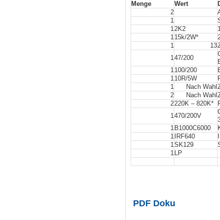
Menge
Wert
2
1
1
2K2
1
15k/2W*
1
13
1
47/200
1
100/200
1
10R/5W
1
Nach Wahl
2
Nach Wahl
2
220K – 820K*
1
470/200V
1
B1000C6000
1
IRF640
1
SK129
1
LP
PDF Doku