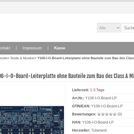
ontakt
Impressum
Kasse
tseite
»
Studio & Musiker
»
Y106-I-O-Board-Leiterplatte ohne Bauteile zum Bau des Clas
06-I-O-Board-Leiterplatte ohne Bauteile zum Bau des Class A 
Lieferzeit:
1-3 Tage
Art.Nr.:
Y106-I-O-Board-LP
GTIN/EAN:
Y106-I-O-Board-LP
Bewertungen:
(0)
HAN:
Y106-I-O-Board-LP
Hersteller:
Tubeland