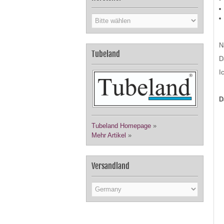
N
Tubeland
D
I
D
Tubeland Homepage
»
Mehr Artikel
»
Versandland