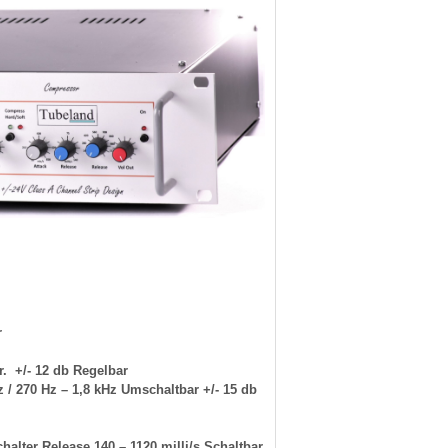
r
. +/- 12 db Regelbar
z / 270 Hz – 1,8 kHz Umschaltbar +/- 15 db
halter Release 140 – 1120 milli/s Schaltbar