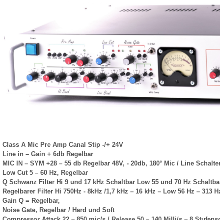
Class A Mic Pre Amp Canal Stip -/+ 24V
Line in – Gain + 6db Regelbar
MIC IN – SYM +28 – 55 db Regelbar 48V, - 20db, 180° Mic / Line Schalte
Low Cut 5 – 60 Hz, Regelbar
Q Schwanz Filter Hi 9 und 17 kHz Schaltbar Low 55 und 70 Hz Schaltbar
Regelbarer Filter Hi 750Hz - 8kHz /1,7 kHz – 16 kHz – Low 56 Hz – 313 H
Gain Q = Regelbar,
Noise Gate, Regelbar / Hard und Soft
Compressor Attack 22 – 850 mic/s / Release 50 – 140 Milli/s – 8 Stufensc