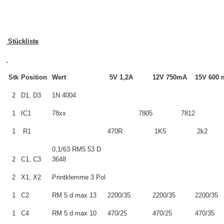
Stückliste
Stk
Position
Wert
5V 1,2A
12V 750mA
15V 600
2
D1, D3
1N 4004
1
IC1
78xx
7805
7812
1
R1
470R
1K5
2k2
0,1/63 RM5 53 D
2
C1, C3
3648
2
X1, X2
Printklemme 3 Pol
1
C2
RM 5 d max 13
2200/35
2200/35
2200/35
1
C4
RM 5 d max 10
470/25
470/25
470/35