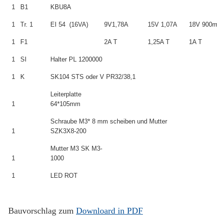
1
B1
KBU8A
1
Tr. 1
EI 54 (16VA)
9V1,78A
15V 1,07A
18V 900
1
F1
2A T
1,25A T
1A T
1
SI
Halter PL 1200000
1
K
SK104 STS oder V PR32/38,1
Leiterplatte
1
64*105mm
Schraube M3* 8 mm scheiben und Mutter
1
SZK3X8-200
Mutter M3 SK M3-
1
1000
1
LED ROT
Bauvorschlag zum
Downloard in PDF